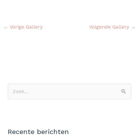
←
Vorige Gallery
Volgende Gallery
→
Z
o
e
k
Recente berichten
n