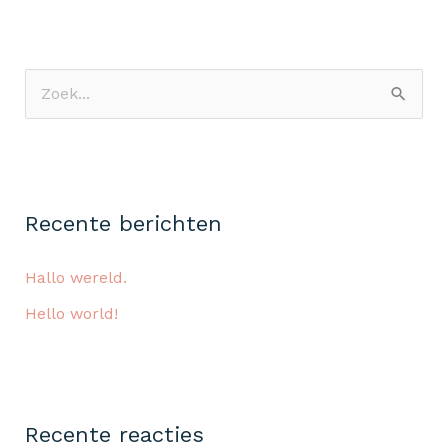
Z
o
e
k
Recente berichten
n
a
Hallo wereld.
a
Hello world!
r
:
Recente reacties